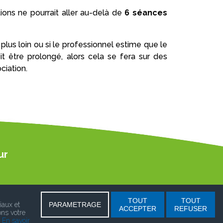
tions ne pourrait aller au-delà de
6 séances
r plus loin ou si le professionnel estime que le
it être prolongé, alors cela se fera sur des
ciation.
ur
TOUT
TOUT
iaux et
PARAMETRAGE
ACCEPTER
REFUSER
ons votre
.
En savoir