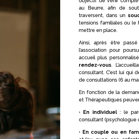
objectif de venir complét
au Beurre, afin de soute
traversent, dans un
sou
tensions familiales ou le
mettre en place.
Ainsi, après être passé 
l’association pour pours
accueil plus personnalisé
rendez-vous
. L’accuei
consultant. C’est lui qui
de consultations (6 au m
En fonction de la demand
et Thérapeutiques peuvent
•
En individuel
: le par
consultant (psychologue cl
•
En couple ou en fami