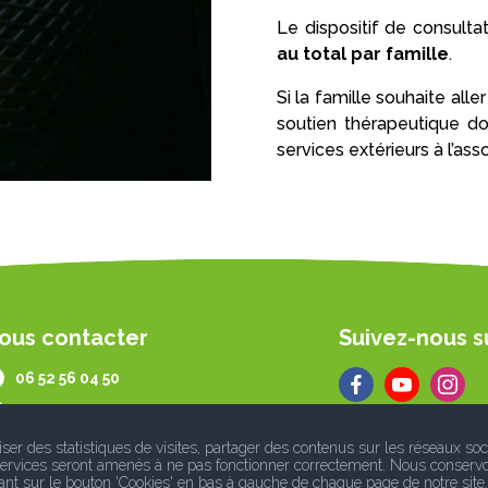
Le dispositif de consulta
au total par famille
.
Si la famille souhaite alle
soutien thérapeutique do
services extérieurs à l’asso
ous contacter
Suivez-nous s
06 52 56 04 50
contact@lesmotsdesfamilles.fr
iser des statistiques de visites, partager des contenus sur les réseaux soc
s services seront amenés à ne pas fonctionner correctement. Nous conserv
ant sur le bouton 'Cookies' en bas à gauche de chaque page de notre site