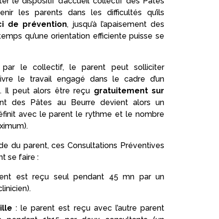
er le dispositif d’accueil collectif des Pâtes
nir les parents dans les difficultés qu’ils
ci de prévention
, jusqu’à l’apaisement des
 temps qu’une orientation efficiente puisse se
par le collectif, le parent peut solliciter
uivre le travail engagé dans le cadre d’un
. Il peut alors être reçu
gratuitement sur
llant des Pâtes au Beurre devient alors un
 définit avec le parent le rythme et le nombre
aximum).
e du parent, ces Consultations Préventives
 se faire :
ent est reçu seul pendant 45 mn par un
inicien).
lle
: le parent est reçu avec l’autre parent